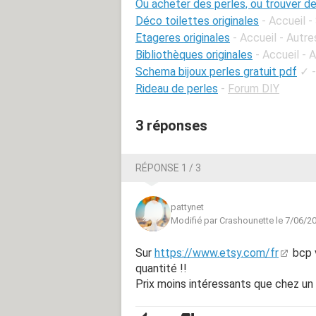
Ou acheter des perles, ou trouver de
Déco toilettes originales
- Accueil -
Etageres originales
- Accueil - Autr
Bibliothèques originales
- Accueil - 
Schema bijoux perles gratuit pdf
✓
Rideau de perles
-
Forum DIY
3 réponses
RÉPONSE 1 / 3
pattynet
Modifié par Crashounette le 7/06/2
Sur
https://www.etsy.com/fr
bcp v
quantité !!
Prix moins intéressants que chez un