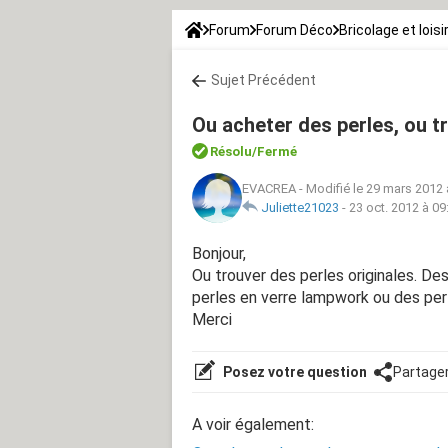
Forum
Forum Déco
Bricolage et loisi
Sujet Précédent
Ou acheter des perles, ou tr
Résolu/Fermé
EVACREA
-
Modifié le 29 mars 2012 
Juliette21023
-
23 oct. 2012 à 09
Bonjour,
Ou trouver des perles originales. De
perles en verre lampwork ou des perl
Merci
Posez votre question
Partage
A voir également: