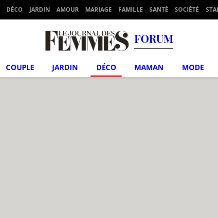
DÉCO
JARDIN
AMOUR
MARIAGE
FAMILLE
SANTÉ
SOCIÉTÉ
STA
FORUM
COUPLE
JARDIN
DÉCO
MAMAN
MODE