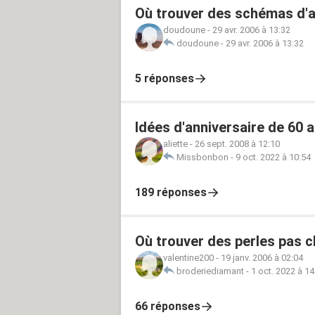
Où trouver des schémas d'a
doudoune
-
29 avr. 2006 à 13:32
doudoune
-
29 avr. 2006 à 13:32
5 réponses
Idées d'anniversaire de 60 
aliette
-
26 sept. 2008 à 12:10
Missbonbon
-
9 oct. 2022 à 10:54
189 réponses
Où trouver des perles pas c
valentine200
-
19 janv. 2006 à 02:04
broderiediamant
-
1 oct. 2022 à 14
66 réponses