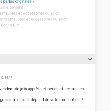
s perles originales ?
 Salle de bains
es meubles et accessoires du salon
Autres meubles et accessoires du salon
-
Forum DIY
012 18:17
endent de jolis apprêts et perles et certains en
 grossiste mais tt dépend de votre production !!