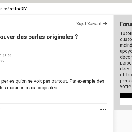
rs créatifs
DIY
Foru
Sujet Suivant
Tutori
ouver des perles originales ?
custo
moind
upcyc
à 13:56
décor
:32
perso
décou
et tro
pièce
s perles qu'on ne voit pas partout. Par exemple des
votre 
es muranos mais...originales.
r