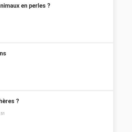
nimaux en perles ?
ans
hères ?
:51