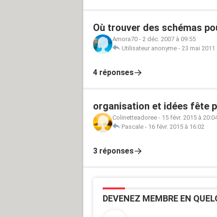
Où trouver des schémas pour
Amora70
-
2 déc. 2007 à 09:55
Utilisateur anonyme
-
23 mai 2011 
4 réponses
organisation et idées fête 
Colinetteadoree
-
15 févr. 2015 à 20:0
Pascale
-
16 févr. 2015 à 16:02
3 réponses
DEVENEZ MEMBRE EN QUEL