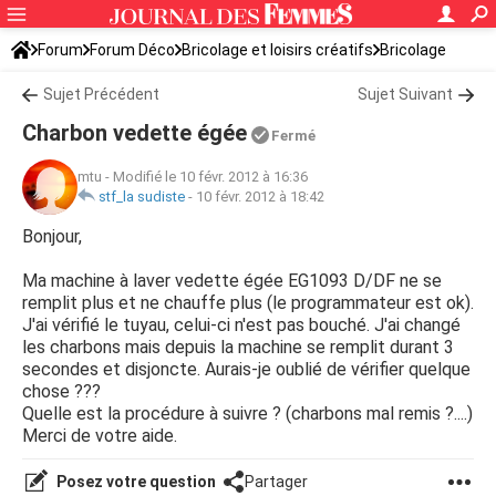
Forum
Forum Déco
Bricolage et loisirs créatifs
Bricolage
Sujet Précédent
Sujet Suivant
Charbon vedette égée
Fermé
mtu
-
Modifié le 10 févr. 2012 à 16:36
stf_la sudiste
-
10 févr. 2012 à 18:42
Bonjour,
Ma machine à laver vedette égée EG1093 D/DF ne se
remplit plus et ne chauffe plus (le programmateur est ok).
J'ai vérifié le tuyau, celui-ci n'est pas bouché. J'ai changé
les charbons mais depuis la machine se remplit durant 3
secondes et disjoncte. Aurais-je oublié de vérifier quelque
chose ???
Quelle est la procédure à suivre ? (charbons mal remis ?....)
Merci de votre aide.
Posez votre question
Partager