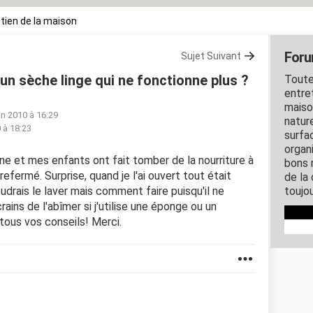
tien de la maison
Foru
Sujet Suivant
n sèche linge qui ne fonctionne plus ?
Toute
entre
maiso
uin 2010 à 16:29
nature
0 à 18:23
surfa
organ
ne et mes enfants ont fait tomber de la nourriture à
bons 
refermé. Surprise, quand je l'ai ouvert tout était
de la
udrais le laver mais comment faire puisqu'il ne
toujo
ins de l'abîmer si j'utilise une éponge ou un
 tous vos conseils! Merci.