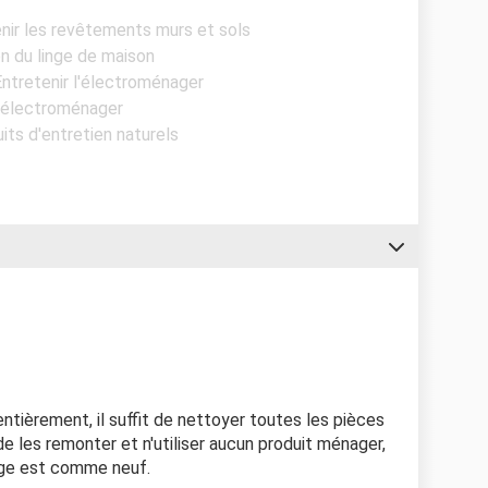
enir les revêtements murs et sols
en du linge de maison
 Entretenir l'électroménager
s électroménager
uits d'entretien naturels
ntièrement, il suffit de nettoyer toutes les pièces
de les remonter et n'utiliser aucun produit ménager,
inge est comme neuf.