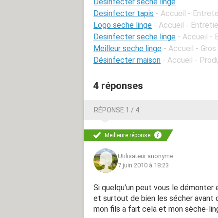
Désinfecter seche linge
Desinfecter tapis
- Accueil - Entret
Logo seche linge
- Accueil - Entreti
Desinfecter seche linge
- Accueil -
Meilleur seche linge
- Accueil - Gro
Désinfecter maison
- Accueil - Prod
4 réponses
RÉPONSE 1 / 4
Meilleure réponse
Utilisateur anonyme
7 juin 2010 à 18:23
Si quelqu'un peut vous le démonter e
et surtout de bien les sécher avant 
mon fils a fait cela et mon sèche-l