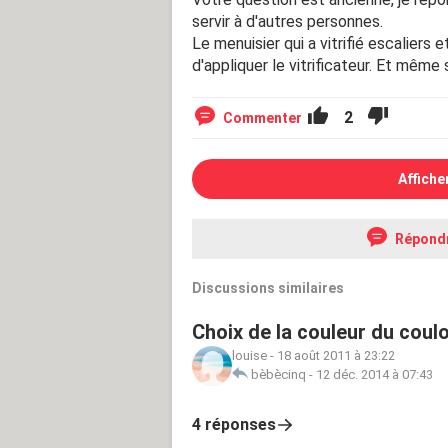
servir à d'autres personnes.
Le menuisier qui a vitrifié escaliers
d'appliquer le vitrificateur. Et même s
2
Commenter
Affiche
Répond
Discussions similaires
Choix de la couleur du coulo
louise
-
18 août 2011 à 23:22
bèbècinq
-
12 déc. 2014 à 07:43
4 réponses