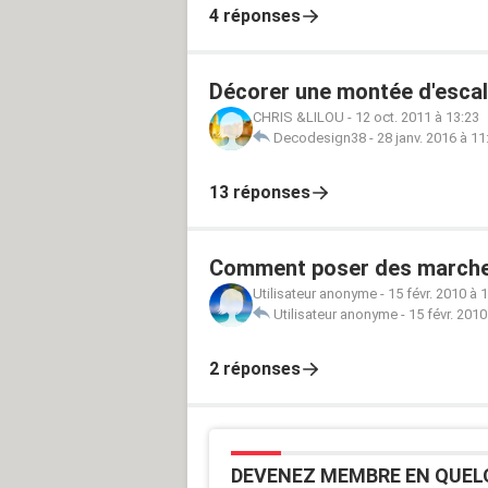
4 réponses
Décorer une montée d'escal
CHRIS &LILOU
-
12 oct. 2011 à 13:23
Decodesign38
-
28 janv. 2016 à 11
13 réponses
Comment poser des marches 
Utilisateur anonyme
-
15 févr. 2010 à 
Utilisateur anonyme
-
15 févr. 2010
2 réponses
DEVENEZ MEMBRE EN QUEL