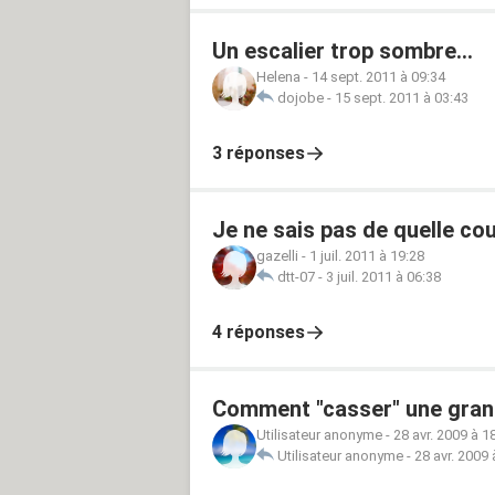
Un escalier trop sombre...
Helena
-
14 sept. 2011 à 09:34
dojobe
-
15 sept. 2011 à 03:43
3 réponses
Je ne sais pas de quelle co
gazelli
-
1 juil. 2011 à 19:28
dtt-07
-
3 juil. 2011 à 06:38
4 réponses
Comment "casser" une gran
Utilisateur anonyme
-
28 avr. 2009 à 1
Utilisateur anonyme
-
28 avr. 2009 