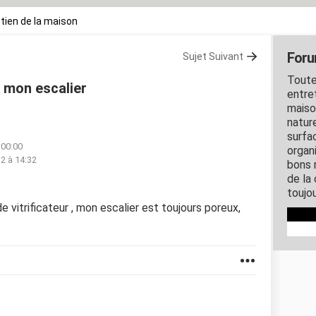
tien de la maison
Foru
Sujet Suivant
Toute
e mon escalier
entre
maiso
nature
surfa
 00:00
organ
12 à 14:32
bons 
de la
toujo
 vitrificateur , mon escalier est toujours poreux,