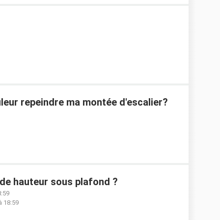
uleur repeindre ma montée d'escalier?
de hauteur sous plafond ?
8:59
à 18:59