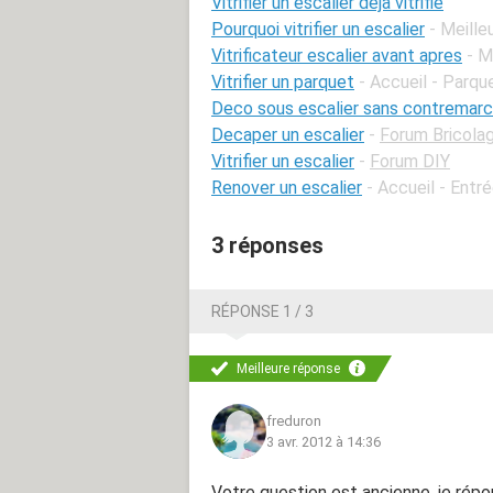
Vitrifier un escalier déjà vitrifié
Pourquoi vitrifier un escalier
- Meille
Vitrificateur escalier avant apres
- M
Vitrifier un parquet
- Accueil - Parqu
Deco sous escalier sans contremar
Decaper un escalier
-
Forum Bricola
Vitrifier un escalier
-
Forum DIY
Renover un escalier
- Accueil - Entré
3 réponses
RÉPONSE 1 / 3
Meilleure réponse
freduron
3 avr. 2012 à 14:36
Votre question est ancienne, je rép