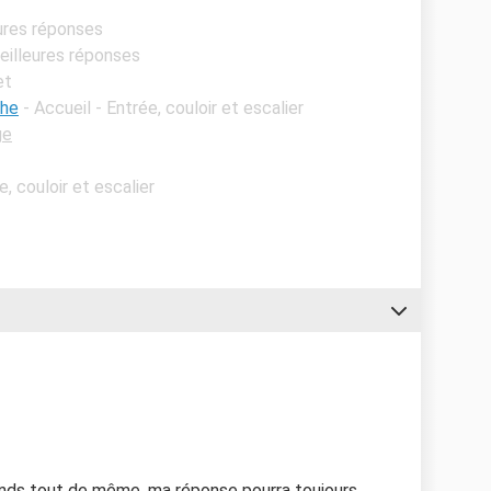
ures réponses
eilleures réponses
et
che
- Accueil - Entrée, couloir et escalier
ge
e, couloir et escalier
onds tout de même, ma réponse pourra toujours