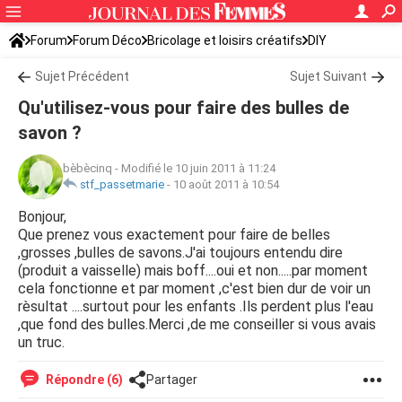
Forum
Forum Déco
Bricolage et loisirs créatifs
DIY
Sujet Précédent
Sujet Suivant
Qu'utilisez-vous pour faire des bulles de
savon ?
bèbècinq
-
Modifié le 10 juin 2011 à 11:24
stf_passetmarie
-
10 août 2011 à 10:54
Bonjour,
Que prenez vous exactement pour faire de belles
,grosses ,bulles de savons.J'ai toujours entendu dire
(produit a vaisselle) mais boff....oui et non.....par moment
cela fonctionne et par moment ,c'est bien dur de voir un
rèsultat ....surtout pour les enfants .Ils perdent plus l'eau
,que fond des bulles.Merci ,de me conseiller si vous avais
un truc.
Répondre (6)
Partager