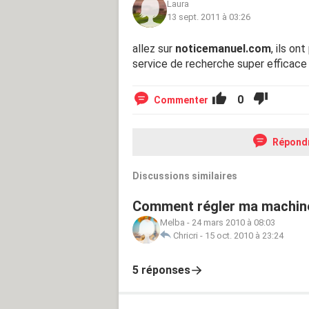
Laura
13 sept. 2011 à 03:26
allez sur
noticemanuel.com
, ils on
service de recherche super efficace 
0
Commenter
Répond
Discussions similaires
Comment régler ma machine 
Melba
-
24 mars 2010 à 08:03
Chricri
-
15 oct. 2010 à 23:24
5 réponses