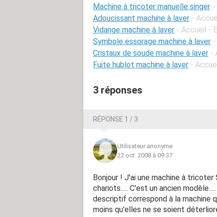
Machine à tricoter manuelle singer
-
Adoucissant machine à laver
- Accue
Vidange machine à laver
- Accueil - 
Symbole essorage machine à laver
-
Cristaux de soude machine à laver
- 
Fuite hublot machine à laver
- Accue
3 réponses
RÉPONSE 1 / 3
Utilisateur anonyme
22 oct. 2008 à 09:37
Bonjour ! J'ai une machine à tricoter S
chariots..... C'est un ancien modèle....
descriptif correspond à la machine q
moins qu'elles ne se soient déterlior