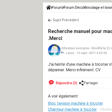
Forum
Forum Déco
Bricolage et loisi
Sujet Précédent
Recherche manuel pour mach
.Merci
Utilisateur anonyme
-
Modifié le 22 
Laura -
13 sept. 2011 à 03:26
J'ai hérité d'une machine à tricoter
dépanner. Merci infiniment. CV
Répondre (3)
Partager
A voir également:
Bloc tension machine à tricoter
Chanteur machine à tricoter
- Meill