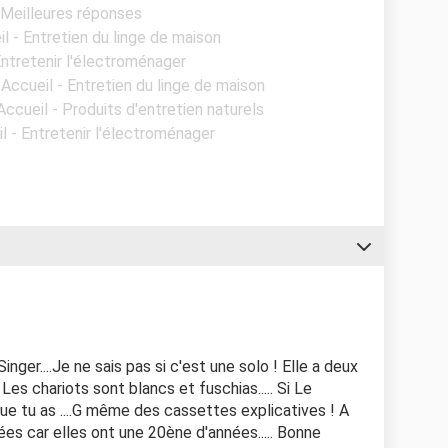
 Meilleures réponses
il - Entretien du linge de maison
Entretenir l'électroménager
 Accueil - Entretien du linge de maison
Accueil - Produits d'entretien naturels
il - Entretenir l'électroménager
inger....Je ne sais pas si c'est une solo ! Elle a deux
. Les chariots sont blancs et fuschias..... Si Le
ue tu as ....G même des cassettes explicatives ! A
ées car elles ont une 20ène d'années..... Bonne