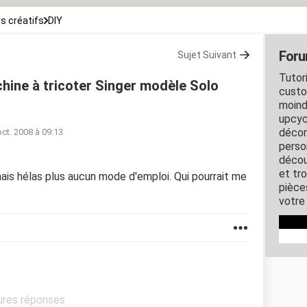
rs créatifs
DIY
Foru
Sujet Suivant
Tutori
ine à tricoter Singer modèle Solo
custo
moind
upcyc
décor
oct. 2008 à 09:13
perso
décou
et tro
 mais hélas plus aucun mode d'emploi. Qui pourrait me
pièce
votre 
eures réponses