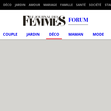
DÉCO
JARDIN
AMOUR
MARIAGE
FAMILLE
SANTÉ
SOCIÉTÉ
STA
FORUM
COUPLE
JARDIN
DÉCO
MAMAN
MODE