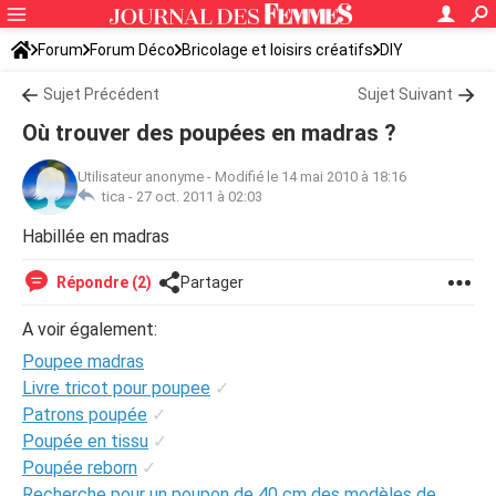
Forum
Forum Déco
Bricolage et loisirs créatifs
DIY
Sujet Précédent
Sujet Suivant
Où trouver des poupées en madras ?
Utilisateur anonyme
-
Modifié le 14 mai 2010 à 18:16
tica -
27 oct. 2011 à 02:03
Habillée en madras
Répondre (2)
Partager
A voir également:
Poupee madras
Livre tricot pour poupee
✓
Patrons poupée
✓
Poupée en tissu
✓
Poupée reborn
✓
Recherche pour un poupon de 40 cm des modèles de