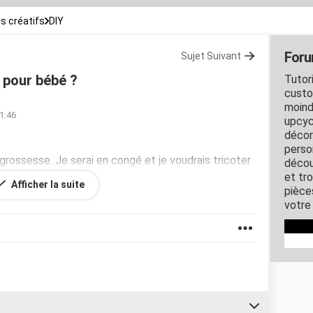
rs créatifs
DIY
Foru
Sujet Suivant
 pour bébé ?
Tutori
custo
moind
11:46
upcyc
décor
perso
grossesse. Je serai en congé et je voudrais tricoter
décou
. Merci de me donner des explications. Je suis
et tro
Afficher la suite
pièce
votre 