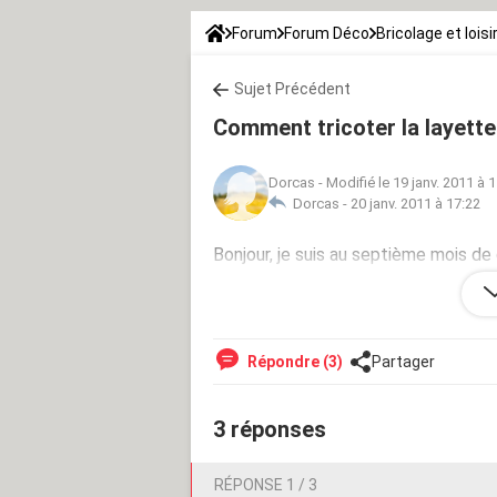
Forum
Forum Déco
Bricolage et loisi
Sujet Précédent
Comment tricoter la layette
Dorcas
-
Modifié le 19 janv. 2011 à 
Dorcas -
20 janv. 2011 à 17:22
Bonjour, je suis au septième mois de 
pour mon petit au crochet la layette
débutante. Dorcas
Répondre (3)
Partager
3 réponses
RÉPONSE 1 / 3