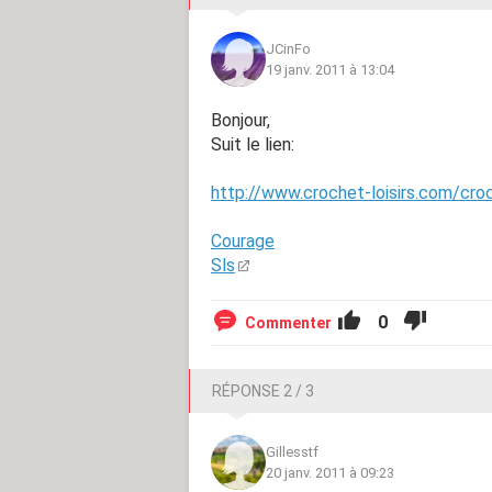
JCinFo
19 janv. 2011 à 13:04
Bonjour,
Suit le lien:
http://www.crochet-loisirs.com/cro
Courage
Sls
0
Commenter
RÉPONSE 2 / 3
Gillesstf
20 janv. 2011 à 09:23