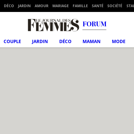
DÉCO
JARDIN
AMOUR
MARIAGE
FAMILLE
SANTÉ
SOCIÉTÉ
STA
FORUM
COUPLE
JARDIN
DÉCO
MAMAN
MODE