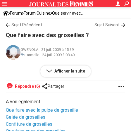
Forum
Forum Cuisine
Que servir avec...
Sujet Précédent
Sujet Suivant
Que faire avec des groseilles ?
GWENOLA
-
21 juil. 2009 à 15:39
armelle -
24 juil. 2009 à 08:40
J'ai des groseilles et je ne sais pas quoi en faire ; donnez-
Afficher la suite
moi des recettes faciles à réaliser. Merci.
Répondre (6)
Partager
A voir également:
Que faire avec la pulpe de groseille
Gelée de groseilles
Confiture de groseilles