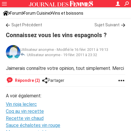
Forum
Forum Cuisine
Vins et boissons
Sujet Précédent
Sujet Suivant
Connaissez vous les vins espagnols ?
Utilisateur anonyme
-
Modifié le 16 févr. 2011 à 19:13
Utilisateur anonyme -
19 févr. 2011 à 23:32
Jaimerais connaître votre opinion, tout simplement. Merci
Répondre (2)
Partager
A voir également:
Vin rioja leclerc
Coq au vin recette
Recette vin chaud
Sauce échalotes vin rouge