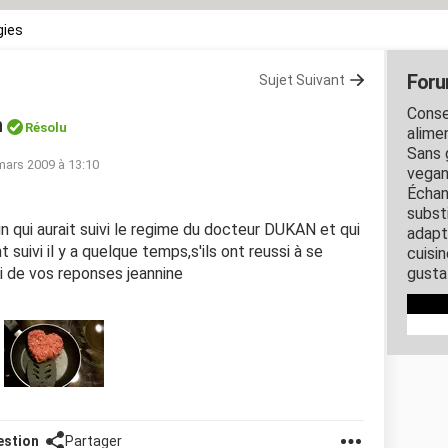
gies
Foru
Sujet Suivant
Conse
n
Résolu
alimen
Sans 
mars 2009 à 13:10
vegan
Échan
subst
'un qui aurait suivi le regime du docteur DUKAN et qui
adapt
t suivi il y a quelque temps,s'ils ont reussi à se
cuisin
ci de vos reponses jeannine
gustat
estion
Partager