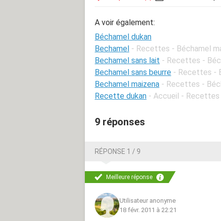
A voir également:
Béchamel dukan
Bechamel
- Recettes - Béchamel m
Bechamel sans lait
- Recettes - Bé
Bechamel sans beurre
- Recettes -
Bechamel maizena
- Recettes - Bé
Recette dukan
- Accueil - Recettes
9 réponses
RÉPONSE 1 / 9
Meilleure réponse
Utilisateur anonyme
18 févr. 2011 à 22:21