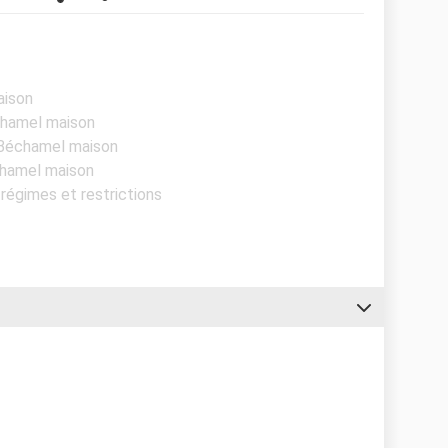
aison
chamel maison
 Béchamel maison
chamel maison
 régimes et restrictions