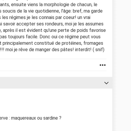
ants, ensuite viens la morphologie de chacun, le
s soucis de la vie quotidienne, l'âge: bref, ma garde
 les régimes je les connais par coeur! un vrai
ssi savoir accepter ses rondeurs, moi je les assumes
e, après il est évident qu'une perte de poids favorise
t pas toujours facile. Donc oui ce régime peut vous
 est principalement constitué de protéines, fromages
!!! moi je rêve de manger des pâtes! interdit! ( snif)
rve : maquereaux ou sardine ?