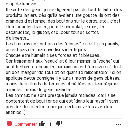
clop de leur vie...
Il existe des gens qui ne digèrent pas du tout le lait ou les
produits laitiers, dès qu'ils avalent une goutte, ils ont des
crampes d'estomac, des boutons sur le corps, etc... c'est
idem pour les fraises, pour le chocolat, le miel, les
cacahuètes, le gluten, etc...pour toutes sortes
d'aliments...
Les humains ne sont pas des "clones", on est pas pareils,
on est pas des marchandises identiques...
Chaque être humain a ses forces et faiblesses...
Contrairement aux "veaux" et à leur maman la "vache" qui
sont herbivores, nous les humains on est "omnivores" dont
on doit manger "de tout et en quantité raisonnable" ! si on
applique cette consigne il y aurait moins de gens obèses,
moins de milliards de femmes obsédées par leur régimes
miracles, moins de gens malades...
Les animaux ne sont presque jamais malades...car ils se
contentent de bouffer ce qui est "dans leur rayon"! sans
prendre des médics (quoique certains vétos avec les
antibios...).
1
Commenter