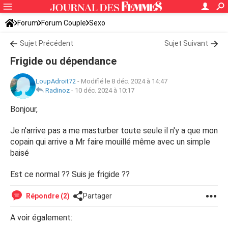
Forum
Forum Couple
Sexo
Sujet Précédent
Sujet Suivant
Frigide ou dépendance
LoupAdroit72
-
Modifié le 8 déc. 2024 à 14:47
Radinoz
-
10 déc. 2024 à 10:17
Bonjour,
Je n'arrive pas a me masturber toute seule il n'y a que mon
copain qui arrive a Mr faire mouillé même avec un simple
baisé
Est ce normal ?? Suis je frigide ??
Répondre (2)
Partager
A voir également: