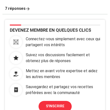
7 réponses
DEVENEZ MEMBRE EN QUELQUES CLICS
Connectez-vous simplement avec ceux qui
partagent vos intérêts
Suivez vos discussions facilement et
obtenez plus de réponses
Mettez en avant votre expertise et aidez
les autres membres
Sauvegardez et partagez vos recettes
préférées avec la communauté
S'INSCRIRE