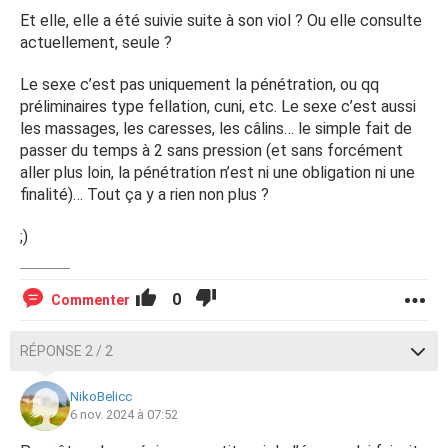
Et elle, elle a été suivie suite à son viol ? Ou elle consulte
quand on fait l’amour, c’est la base uniquement, elle me
actuellement, seule ?
dit qu’elle le fait pour me faire plaisir, missionnaire et fin.
On fait l’amour 1 fois tous les 5-6 mois quoi..
Le sexe c’est pas uniquement la pénétration, ou qq
préliminaires type fellation, cuni, etc. Le sexe c’est aussi
pour me satisfaire elle me propose des fellations, c’est
les massages, les caresses, les câlins… le simple fait de
toujours ça mais c’est juste un pansement, et elle le fait
passer du temps à 2 sans pression (et sans forcément
pour me faire plaisir, elle n’en prend aucun !
aller plus loin, la pénétration n’est ni une obligation ni une
Je ne sais plus quoi faire, quand je lui en parle elle me dit «
finalité)… Tout ça y a rien non plus ?
c’est une belle preuve d’amour de ne pas avoir envie et de
te faire une fellation, tu devrais être content »
;)
voilà désolé si c’est pas très clair….
0
Commenter
RÉPONSE 2 / 2
NikoBelicc
6 nov. 2024 à 07:52