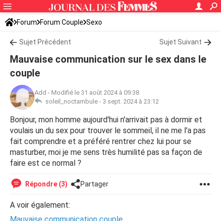
Forum
Forum Couple
Sexo
Sujet Précédent
Sujet Suivant
Mauvaise communication sur le sex dans le
couple
Add
-
Modifié le 31 août 2024 à 09:38
soleil_noctambule -
3 sept. 2024 à 23:12
Bonjour, mon homme aujourd'hui n'arrivait pas à dormir et
voulais un du sex pour trouver le sommeil, il ne me l'a pas
fait comprendre et a préféré rentrer chez lui pour se
masturber, moi je me sens très humilité pas sa façon de
faire est ce normal ?
Répondre (3)
Partager
A voir également:
Mauvaise communication couple