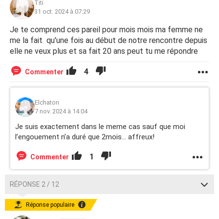
Titi
31 oct. 2024 à 07:29
Est-ce que ça vous est déjà arrivé ? Est-ce que vous
pensez que c'est irréversible ? Comment réévoquer sans
Je te comprend ces pareil pour mois mois ma femme ne
rallumer l'incendie ?
me la fait qu'une fois au début de notre rencontre depuis
elle ne veux plus et sa fait 20 ans peut tu me répondre
Merci pour vos réponses.
4
Commenter
Elchaton
7 nov. 2024 à 14:04
Je suis exactement dans le meme cas sauf que moi
l’engouement n’a duré que 2mois… affreux!
1
Commenter
RÉPONSE 2 / 12
Réponse populaire