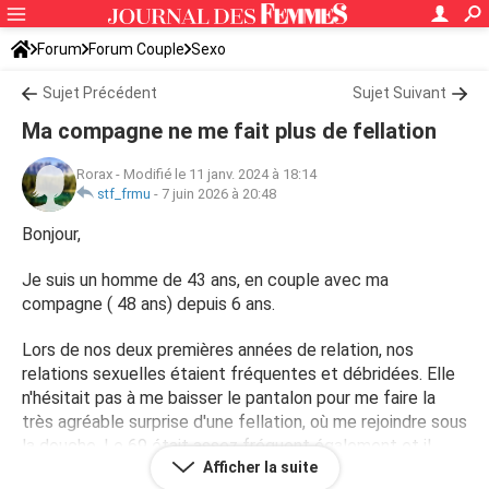
Forum
Forum Couple
Sexo
Sujet Précédent
Sujet Suivant
Ma compagne ne me fait plus de fellation
Rorax
-
Modifié le 11 janv. 2024 à 18:14
stf_frmu
-
7 juin 2026 à 20:48
Bonjour,
Je suis un homme de 43 ans, en couple avec ma
compagne ( 48 ans) depuis 6 ans.
Lors de nos deux premières années de relation, nos
relations sexuelles étaient fréquentes et débridées. Elle
n'hésitait pas à me baisser le pantalon pour me faire la
très agréable surprise d'une fellation, où me rejoindre sous
la douche. Le 69 était assez fréquent également et il
Afficher la suite
m'arrivait quelques fois de jouir dans sa bouche.