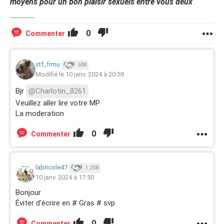
moyens pour un bon plaisir sexuels entre vous deux
0
Commenter
stf_frmu
508
Modifié le 10 janv. 2024 à 20:59
Bjr
@Charlotin_8261
Veuillez aller lire votre MP
La moderation
0
Commenter
labricole47
1 258
10 janv. 2024 à 17:50
Bonjour
Éviter d'écrire en # Gras # svp
0
Commenter