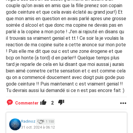
couple qu'on avais en amis que la fille prenez son copain
gode ceinture et que cela avais éclaté au grand jour!) Et
que mon amis en question en avais parlé apres une grosse
soirrée d alcool et que donc ma copine ne devais pas en
parlé a la copine a mon pote ! J'en ai rajouté en disans qu
il trouvais sa vraiment genial et tt ! Ce soir la je voulais la
reaction de ma copine suite a cette anonce sur mon pote
! Puis elle me dit que oui c est une zone érogene et que
bcp on honte (a tord) d en parler!! Quelque temps plus
tard je reparle de cela en lui disant que moi aussai j aurais
bien aimé connetre cette sensation et c est comme cela
qu on a commencé doucement avec doigt puis gode puo
gode ceinture !! Puis maintenant c est vraiment genial !!
Tu devrais aussi lui demandé si ce n est pas encore fait :)
2
Commenter
Radinoz
1 150
31 oct. 2024 à 06:12