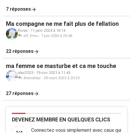
7 réponses
Ma compagne ne me fait plus de fellation
Rorax
-
11 janv. 2024 à 18:14
stf_frmu
-
7 juin 2026 à 20:48
22 réponses
ma femme se masturbe et ca me touche
alec2525
-
19 nov. 2021 à 11:43
Animateur
-
28 mars 2022 à 20:29
27 réponses
DEVENEZ MEMBRE EN QUELQUES CLICS
Connectez-vous simplement avec ceux qui