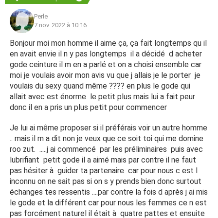
Perle
7 nov. 2022 à 10:16
Bonjour moi mon homme il aime ça, ça fait longtemps qu il
en avait envie il n y pas longtemps il a décidé d acheter
gode ceinture il m en a parlé et on a choisi ensemble car
moi je voulais avoir mon avis vu que j allais je le porter je
voulais du sexy quand même ???? en plus le gode qui
allait avec est énorme le petit plus mais lui a fait peur
donc il en a pris un plus petit pour commencer
Je lui ai même proposer si il préférais voir un autre homme
.. mais il m a dit non je veux que ce soit toi qui me domine
roo zut. .....j ai commencé par les préliminaires puis avec
lubrifiant petit gode il a aimé mais par contre il ne faut
pas hésiter à guider ta partenaire car pour nous c est l
inconnu on ne sait pas si on s y prends bien donc surtout
échanges tes ressentis ....par contre la fois d après j ai mis
le gode et la différent car pour nous les femmes ce n est
pas forcément naturel il était à quatre pattes et ensuite