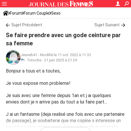
Forum
Forum Couple
Sexo
Sujet Précédent
Sujet Suivant
Se faire prendre avec un gode ceinture par
sa femme
Jeuneh41
-
Modifié le 11 oct. 2022 à 11:33
Totoche -
21 juin 2025 à 21:29
Bonjour a tous et a toutes,
Je vous expose mon probleme!
Je suis avec une femme depuis 1an et j ai quelques
envies dont je n arrive pas du tout a lui faire part...
J ai un fantasme (deja realisé une fois avec une partenaire
de passage), je souhaiterai que ma copine s interesse un
peu plus a mon arriere train...(stimulation de la prostate