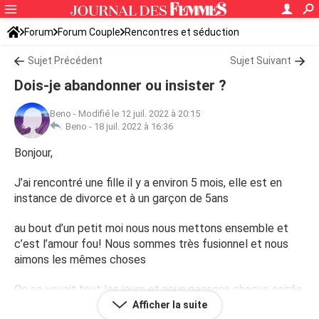
Forum
Forum Couple
Rencontres et séduction
Sujet Précédent
Sujet Suivant
Dois-je abandonner ou insister ?
Beno
-
Modifié le 12 juil. 2022 à 20:15
Beno -
18 juil. 2022 à 16:36
Bonjour,
J’ai rencontré une fille il y a environ 5 mois, elle est en
instance de divorce et à un garçon de 5ans
au bout d’un petit moi nous nous mettons ensemble et
c’est l’amour fou! Nous sommes très fusionnel et nous
aimons les mêmes choses
On se voyait tout les jours et nous passons chaque soirée
à rire
Afficher la suite