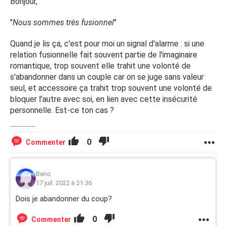
Bonjour,
cesse de me dire que nous sommes plus ensemble quand
je pourrais faire quelque allusion au mots couple
"
Nous sommes très fusionnel
"
Que dois-je faire?
Quand je lis ça, c'est pour moi un signal d'alarme : si une
relation fusionnelle fait souvent partie de l'imaginaire
romantique, trop souvent elle trahit une volonté de
s'abandonner dans un couple car on se juge sans valeur
seul, et accessoire ça trahit trop souvent une volonté de
bloquer l'autre avec soi, en lien avec cette insécurité
personnelle. Est-ce ton cas ?
0
Commenter
Beno
17 juil. 2022 à 21:36
Dois je abandonner du coup?
0
Commenter