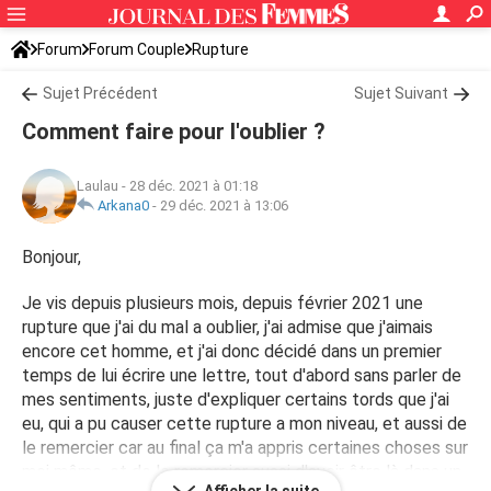
Forum
Forum Couple
Rupture
Sujet Précédent
Sujet Suivant
Comment faire pour l'oublier ?
Laulau
-
28 déc. 2021 à 01:18
Arkana0
-
29 déc. 2021 à 13:06
Bonjour,
Je vis depuis plusieurs mois, depuis février 2021 une
rupture que j'ai du mal a oublier, j'ai admise que j'aimais
encore cet homme, et j'ai donc décidé dans un premier
temps de lui écrire une lettre, tout d'abord sans parler de
mes sentiments, juste d'expliquer certains tords que j'ai
eu, qui a pu causer cette rupture a mon niveau, et aussi de
le remercier car au final ça m'a appris certaines choses sur
moi même, et de le remercier aussi d'avoir être là dans un