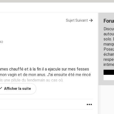
Foru
Sujet Suivant
Discu
autou
solo. 
:43
manqu
Posez
échan
respec
intim
es chauffé et à la fin il a ejacule sur mes fesses
 mon vagin et de mon anus. J'ai ensuite été me rincé
is une pilule du lendemain au cas où.
l des risques de grossesses ?
Afficher la suite