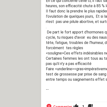
En ce qui concerne celle ci, il faut s
heures, son efficacité chute à 85 % 
Il faut donc la prendre le plus rapid
l'ovulation de quelques jours, Et si la
n'est pas une pilule abortive, et sur
.
De part le fort apport d’hormones q
cycle, tu risques d'avoir eu des nau
tête, fatigue, troubles de l'humeur,
forcément tes règles
<souligne>Ces effets indésirables 
Certaines femmes les ont tous au taq
pas qu'il n'y a pas efficacité
Faire <underline><gras>impérativem
test de grossesse par prise de sang 
entre temps ou saignements effet 
--
1
Commenter