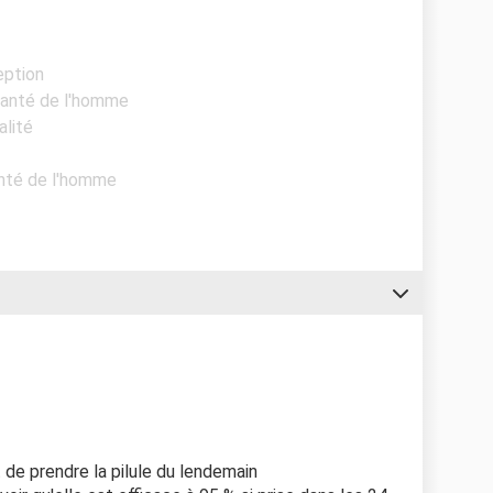
eption
 Santé de l'homme
alité
anté de l'homme
it de prendre la pilule du lendemain