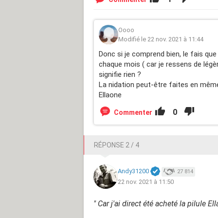
Oooo
Modifié le 22 nov. 2021 à 11:44
Donc si je comprend bien, le fais qu
chaque mois ( car je ressens de légèr
signifie rien ?
La nidation peut-être faites en même 
Ellaone
0
Commenter
RÉPONSE 2 / 4
Andy31200
27 814
22 nov. 2021 à 11:50
" Car j'ai direct été acheté la pilule El