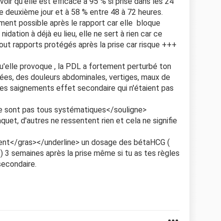
avoir qu'elle est efficace à 95 % si prise dans les 24
le deuxième jour et à 58 % entre 48 à 72 heures.
ement possible après le rapport car elle bloque
 nidation à déjà eu lieu, elle ne sert à rien car ce
tout rapports protégés après la prise car risque +++
u'elle provoque , la PDL a fortement perturbé ton
sées, des douleurs abdominales, vertiges, maux de
 des saignements effet secondaire qui n'étaient pas
ne sont pas tous systématiques</souligne>
uet, d'autres ne ressentent rien et cela ne signifie
ent</gras></underline> un dosage des bétaHCG (
) 3 semaines après la prise même si tu as tes règles
secondaire.