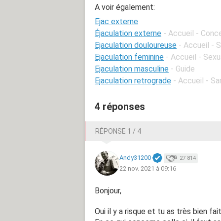
A voir également:
Ejac externe
Éjaculation externe
- Accueil - Conc
Ejaculation douloureuse
- Accueil -
Ejaculation feminine
- Accueil - Sexu
Ejaculation masculine
- Guide
Ejaculation retrograde
- Accueil - S
4 réponses
RÉPONSE 1 / 4
Andy31200
27 814
22 nov. 2021 à 09:16
Bonjour,
Oui il y a risque et tu as très bien fa