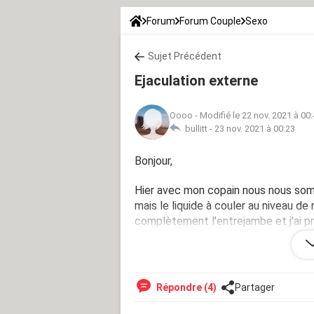
Forum
Forum Couple
Sexo
Sujet Précédent
Ejaculation externe
Oooo
-
Modifié le 22 nov. 2021 à 00
bullitt -
23 nov. 2021 à 00:23
Bonjour,
Hier avec mon copain nous nous somm
mais le liquide à couler au niveau de
complètement l'entrejambe et j'ai pr
je suis extrêmement stresser y'a t'i
Répondre (4)
Partager