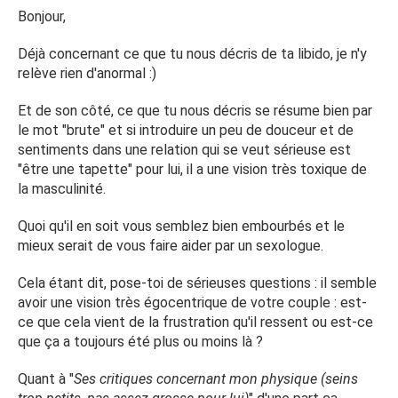
Je n’arrive pas à vouloir du cul pour le cul. J’ai bien essayé
Bonjour,
de dire à mon conjoint que pour ça, il me suffit de me
Déjà concernant ce que tu nous décris de ta libido, je n'y
connecter sur n’importe quel site de rencontre pour
relève rien d'anormal :)
rencontrer un beau mâle chaud comme la braise, qu’il ne
détient pas le monopole de la testostérone...
Et de son côté, ce que tu nous décris se résume bien par
En fait, j’attends autre chose qu’une relation purement
le mot "brute" et si introduire un peu de douceur et de
sexuelle de mon conjoint. Pour moi, la sexualité doit faire
sentiments dans une relation qui se veut sérieuse est
partie d’un tout et non être une fin en soi. Je ne voulais
"être une tapette" pour lui, il a une vision très toxique de
pas du tout rendre mon conjoint malheureux et je me sens
la masculinité.
perdue. Je ne demande qu’à raviver la flamme mais je
n’arrive pas à me comporter de façon plus crue avec lui. Il
Quoi qu'il en soit vous semblez bien embourbés et le
me renvoie sans cesse l’image d’une personne maladroite,
mieux serait de vous faire aider par un sexologue.
timide et ne m’aide pas à me sentir femme. Je ne sais
plus quoi faire. Pourtant je vois bien que je ne laisse pas
Cela étant dit, pose-toi de sérieuses questions : il semble
les hommes indifférents; sans être canon je ne suis pas
avoir une vision très égocentrique de votre couple : est-
moche, je suis sociable, j’ai un humour décapant et j’arrive
ce que cela vient de la frustration qu'il ressent ou est-ce
facilement à engager la conversation avec un parfait
que ça a toujours été plus ou moins là ?
inconnu. Alors je ne sais plus...
Merci pour votre aide
Quant à "
Ses critiques concernant mon physique (seins