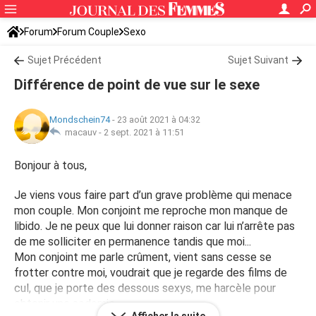
Forum
Forum Couple
Sexo
Sujet Précédent
Sujet Suivant
Différence de point de vue sur le sexe
Mondschein74
-
23 août 2021 à 04:32
macauv -
2 sept. 2021 à 11:51
Bonjour à tous,
Je viens vous faire part d’un grave problème qui menace
mon couple. Mon conjoint me reproche mon manque de
libido. Je ne peux que lui donner raison car lui n’arrête pas
de me solliciter en permanence tandis que moi...
Mon conjoint me parle crûment, vient sans cesse se
frotter contre moi, voudrait que je regarde des films de
cul, que je porte des dessous sexys, me harcèle pour
obtenir une sodomie...