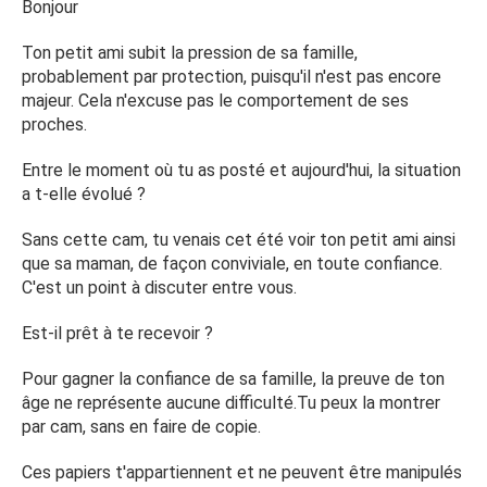
Bonjour
Désolé de ce long pavé... (Je l'ai mis dans rupture car je ne
savais pas où mettre mon sujet... Désolé... J'espère avoir
Ton petit ami subit la pression de sa famille,
des réponses tout de même...)
probablement par protection, puisqu'il n'est pas encore
majeur. Cela n'excuse pas le comportement de ses
Un jeune garçon désemparé
proches.
Entre le moment où tu as posté et aujourd'hui, la situation
a t-elle évolué ?
Sans cette cam, tu venais cet été voir ton petit ami ainsi
que sa maman, de façon conviviale, en toute confiance.
C'est un point à discuter entre vous.
Est-il prêt à te recevoir ?
Pour gagner la confiance de sa famille, la preuve de ton
âge ne représente aucune difficulté.Tu peux la montrer
par cam, sans en faire de copie.
Ces papiers t'appartiennent et ne peuvent être manipulés