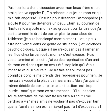
Puis hier lors d'une discusion avec mon beau frère et un
ami qu'on va appeler F , F a relancé le sujet de mon ex qui
m'a fait angoissé... Ensuite pour détendre l'atmosphère j'ai
ajouté K pour me détendre un peu... Etant au courant de
l'histoire K a ajouté mon ex au groupe pour lui dire que j'ai
parfaitement le droit de porter plainte pour abus de
faiblesse (je suis handicapé mentalement ... et je peux
être non verbal dans ce genre de situation...) et violences
psychologiques... Et que s'il ne s'excusait pas il ramenait
les flics chez lui paniqué , mon ex s'est excusé... Puis
vocal terminé et ensuite j'ai eu des représailles d'un ami
de mon ex disant que on avait été trop loin qu'il était
impacté et qu'il pleurait... Je n'étais absolument pas
complice donc je me prends des représailles pour rien.. Je
me suis excusé à la place de mes amis... Mais j'ai quand
même décidé de porter plainte la situation est trop
lourde... sauf que mon ex m'a menacé... "Si tu essaies
toute tentative de me mettre les flics au c*l tu me
perdras à vie." mes amis ne voulaient pas s'excuser tant
que la famille a mon ex ne m'avait pas fait d'excuses... et