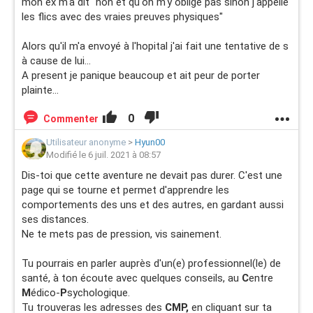
mon ex m'a dit "non et qu'on m'y oblige pas sinon j'appelle
les flics avec des vraies preuves physiques"
Alors qu'il m'a envoyé à l'hopital j'ai fait une tentative de s
à cause de lui...
A present je panique beaucoup et ait peur de porter
plainte...
0
Commenter
Utilisateur anonyme
>
Hyun00
Modifié le 6 juil. 2021 à 08:57
Dis-toi que cette aventure ne devait pas durer. C'est une
page qui se tourne et permet d'apprendre les
comportements des uns et des autres, en gardant aussi
ses distances.
Ne te mets pas de pression, vis sainement.
Tu pourrais en parler auprès d'un(e) professionnel(le) de
santé, à ton écoute avec quelques conseils, au
C
entre
M
édico-
P
sychologique.
Tu trouveras les adresses des
CMP,
en cliquant sur ta