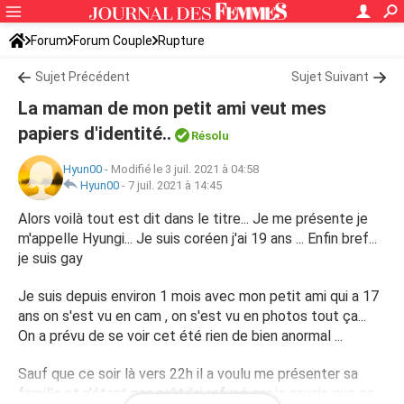
Forum
Forum Couple
Rupture
Sujet Précédent
Sujet Suivant
La maman de mon petit ami veut mes
papiers d'identité..
Résolu
Hyun00
-
Modifié le 3 juil. 2021 à 04:58
Hyun00
-
7 juil. 2021 à 14:45
Alors voilà tout est dit dans le titre... Je me présente je
m'appelle Hyungi... Je suis coréen j'ai 19 ans ... Enfin bref...
je suis gay
Je suis depuis environ 1 mois avec mon petit ami qui a 17
ans on s'est vu en cam , on s'est vu en photos tout ça...
On a prévu de se voir cet été rien de bien anormal ...
Sauf que ce soir là vers 22h il a voulu me présenter sa
famille et n'étant pas prêt j'ai refusé car je savais que ça