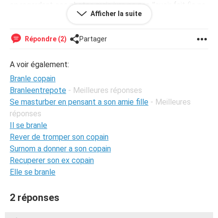
en regardant ces photos mais jure ne pas l’avoir fait (je ne
Afficher la suite
le crois pas). Il m’affirme qu’il avait un petit diable sur son
épaule et que ce n’étais pas lui. Qu’il ne désire que moi et
ne regarde que moi, mais je ne parviens pas à retirer cette
Répondre (2)
Partager
image de ma tête.... qu’en pensez vous ?
A voir également:
Branle copain
Branleentrepote
- Meilleures réponses
Se masturber en pensant a son amie fille
- Meilleures
réponses
Il se branle
Rever de tromper son copain
Surnom a donner a son copain
Recuperer son ex copain
Elle se branle
2 réponses