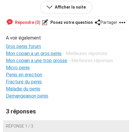
quelconque raison... Est-ce que la taille du vagin s’adapte
Afficher la suite
à ces changements ? Sans compter qu’à l'époque ça me
faisait parfois mal quand il rentrait tout j’ai vraiment peur
de ne plus pouvoir le faire etc...
Répondre (3)
Posez votre question
Partager
A voir également:
Gros penis forum
Mon copain a un gros penis
- Meilleures réponses
Mon copain a une trop grosse
- Meilleures réponses
Micro penis
Penis en erection
Fracture du penis
Maladie du penis
Demangeaison penis
3 réponses
RÉPONSE 1 / 3