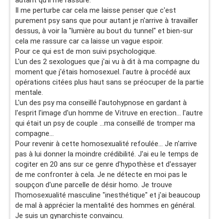
autant qu'il me rassure.
Il me perturbe car cela me laisse penser que c'est
purement psy sans que pour autant je n'arrive à travailler
dessus, à voir la "lumière au bout du tunnel" et bien-sur
cela me rassure car ca laisse un vague espoir.
Pour ce qui est de mon suivi psychologique.
L'un des 2 sexologues que j'ai vu à dit à ma compagne du
moment que j'étais homosexuel. l'autre à procédé aux
opérations citées plus haut sans se préocuper de la partie
mentale.
L'un des psy ma conseillé l'autohypnose en gardant à
l'esprit l'image d'un homme de Vitruve en erection... l'autre
qui était un psy de couple ...ma conseillé de tromper ma
compagne...
Pour revenir à cette homosexualité refoulée... Je n'arrive
pas à lui donner la moindre crédibilité. J'ai eu le temps de
cogiter en 20 ans sur ce genre d'hypothèse et d'essayer
de me confronter à cela. Je ne détecte en moi pas le
soupçon d'une parcelle de désir homo. Je trouve
l'homosexualité masculine "inesthétique" et j'ai beaucoup
de mal à apprécier la mentalité des hommes en général.
Je suis un gynarchiste convaincu.