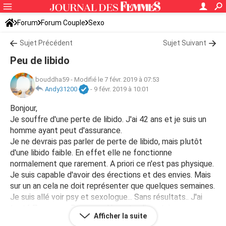
Forum
Forum Couple
Sexo
Sujet Précédent
Sujet Suivant
Peu de libido
bouddha59
-
Modifié le 7 févr. 2019 à 07:53
Andy31200
-
9 févr. 2019 à 10:01
Bonjour,
Je souffre d'une perte de libido. J'ai 42 ans et je suis un
homme ayant peut d'assurance.
Je ne devrais pas parler de perte de libido, mais plutôt
d'une libido faible. En effet elle ne fonctionne
normalement que rarement. A priori ce n'est pas physique.
Je suis capable d'avoir des érections et des envies. Mais
sur un an cela ne doit représenter que quelques semaines.
Je suis allé voir psy et sexologue... Sans résultats.. J'ai
testé l'hypnose.. Des compléments alimentaires...
Afficher la suite
Pourtant jeune et il n'y a pas encore si longtemps la