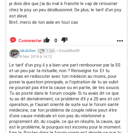
je dois dire que j'ai du mal à franchir le cap de retourner
chez le psy. un peu désillusionné. De plus, le tarif d'un psy
est élevé.
Bref, merci de ton aide en tout cas
0
Commenter
lekabilien
>
bouddha59
1 260
8 févr. 2019 à 14:12
Le tarif d'un psy, il y a bien une part rembourser par la SS
et un peu par ta mituelle, non ? Renseigne toi. Et tu
devrais en rediscuter avec ton médecin au moins, pour
poser la question principale, si l'opération de tu as subit
ne pourrait pas être la cause ou en partie, de tes soucis.
Tu as posté dans le forum couple. Si tu avais dit ce que
tu as dit dernièrement, ce problème d'il y a 20 ans et cet
operation, je t'aurait orienté de suite sur le forum santé
médecine, car ton problème de couple relève peut-être
d'une cause médicale et non pas du relationnel a
proprement dit, du couple, ce qui en résulte, la cause, qui
est le problème, le pourquoi est inconnu pour le moment.
Fais le. Postes dans le forum voisin est aborde ce que tu