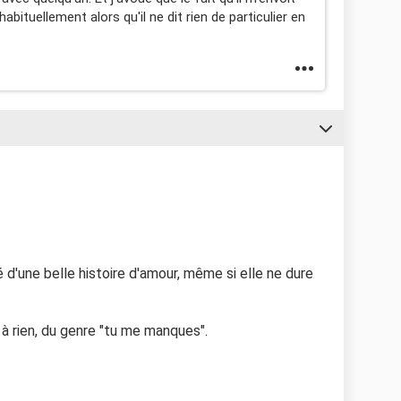
de toute façon je ne sais pas quoi dire...
ituellement alors qu'il ne dit rien de particulier en
l que je n'est pas le temps de citer mais n'hésitez pas
ur m'aider.
d'une belle histoire d'amour, même si elle ne dure
 à rien, du genre "tu me manques".