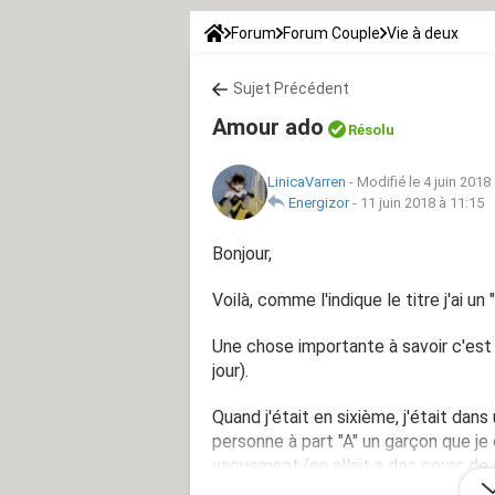
Forum
Forum Couple
Vie à deux
Sujet Précédent
Amour ado
Résolu
LinicaVarren
-
Modifié le 4 juin 2018
Energizor
-
11 juin 2018 à 11:15
Bonjour,
Voilà, comme l'indique le titre j'ai 
Une chose importante à savoir c'est 
jour).
Quand j'était en sixième, j'était dan
personne à part "A" un garçon que je 
vaguement (on allait a des cours de 
ami). Toute mes autre amies était 