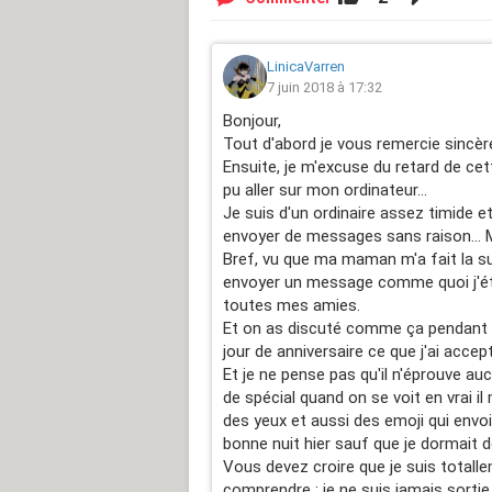
j'ai pensé "vive l'année prochaine !!!".
Seulement voilà , il a changé de 
LinicaVarren
7 juin 2018 à 17:32
!!!
Bonjour,
Au début je n'y croiyait pas, puis ens
Tout d'abord je vous remercie sincè
Ensuite, je m'excuse du retard de cet
Heureusement je ne me suis pas retr
pu aller sur mon ordinateur...
retrouvé la moitiée de mes amies d
Je suis d'un ordinaire assez timide et
envoyer de messages sans raison... 
Maintenant, je suis en troisième et je 
Bref, vu que ma maman m'a fait la sur
envoyer un message comme quoi j'était 
A l'heure qu'il est je ne l'ai pas ou
toutes mes amies.
Et on as discuté comme ça pendant to
Est ce que je doit tenter de l'oubl
jour de anniversaire ce que j'ai accep
Et je ne pense pas qu'il n'éprouve au
Est ce qu'il m'aime ? (Je dois av
de spécial quand on se voit en vrai i
dans la rue il est bizarre et moi au
des yeux et aussi des emoji qui envoi
Il y a tout de même une chose dont 
bonne nuit hier sauf que je dormait d
Vous devez croire que je suis totalle
Il y a quelque chose que j'ai oublié 
comprendre : je ne suis jamais sortie 