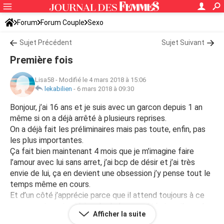
Forum
Forum Couple
Sexo
Sujet Précédent
Sujet Suivant
Première fois
Lisa58
-
Modifié le 4 mars 2018 à 15:06
lekabilien
-
6 mars 2018 à 09:30
Bonjour, j’ai 16 ans et je suis avec un garcon depuis 1 an
même si on a déjà arrêté à plusieurs reprises.
On a déjà fait les préliminaires mais pas toute, enfin, pas
les plus importantes.
Ça fait bien maintenant 4 mois que je m’imagine faire
l’amour avec lui sans arret, j’ai bcp de désir et j’ai très
envie de lui, ça en devient une obsession j’y pense tout le
temps même en cours.
Et d’un côté j’apprécie parce que il attend toujours à ce
que ce sois moi qui lui parle de la sexualité sinon il ne m’en
Afficher la suite
parlera pas spécialement, il me fou pas la pression et ça