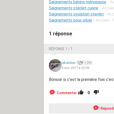
Saignements bénins ménopause
- A
Saignements stérilet cuivre
- Accuei
Saignements ovulation sterilet
- Acc
Saignements sous pilule
- Accueil -
1 réponse
RÉPONSE 1 / 1
lekabilien
1 259
4 nov. 2017 à 22:09
Bonsoir si c'est la première fois c'es
0
Commenter
Répond