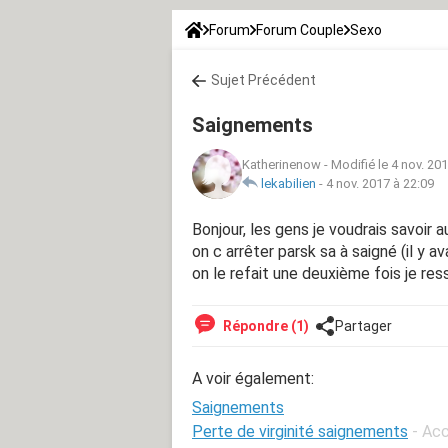
Forum
Forum Couple
Sexo
Sujet Précédent
Saignements
Katherinenow
-
Modifié le 4 nov. 20
lekabilien
-
4 nov. 2017 à 22:09
Bonjour, les gens je voudrais savoir
on c arrêter parsk sa à saigné (il y av
on le refait une deuxième fois je res
Répondre (1)
Partager
A voir également:
Saignements
Perte de virginité saignements
- Ac