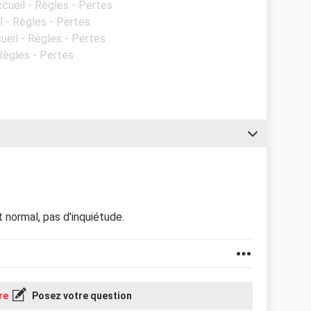
ccueil - Règles - Pertes
l - Règles - Pertes
ueil - Règles - Pertes
 Règles - Pertes
t normal, pas d'inquiétude.
re
Posez votre question