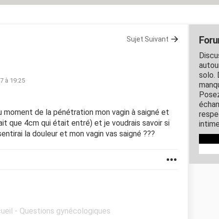
Foru
Sujet Suivant
Discu
autou
solo. 
17 à 19:25
manqu
Posez
échan
 au moment de la pénétration mon vagin à saigné et
respec
ait que 4cm qui était entré) et je voudrais savoir si
intim
sentirai la douleur et mon vagin vas saigné ???
cueil - Questions gynécologiques