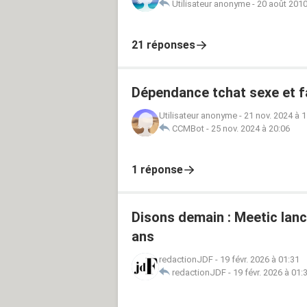
Utilisateur anonyme
-
20 août 2010
21 réponses
Dépendance tchat sexe et 
Utilisateur anonyme
-
21 nov. 2024 à 1
CCMBot
-
25 nov. 2024 à 20:06
1 réponse
Disons demain : Meetic lanc
ans
redactionJDF
-
19 févr. 2026 à 01:31
redactionJDF
-
19 févr. 2026 à 01: