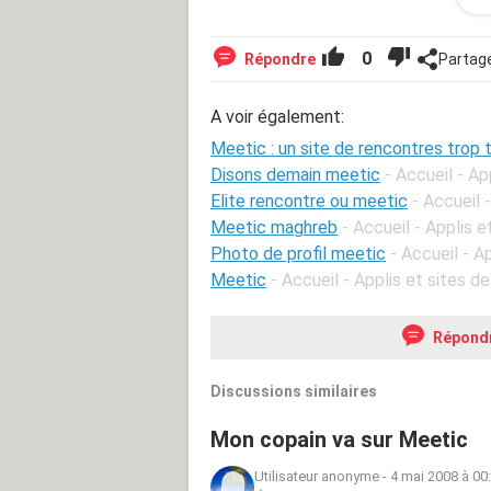
Source
0
Répondre
Partag
A voir également:
Meetic : un site de rencontres trop t
Disons demain meetic
- Accueil - Ap
Elite rencontre ou meetic
- Accueil 
Meetic maghreb
- Accueil - Applis 
Photo de profil meetic
- Accueil - A
Meetic
- Accueil - Applis et sites d
Répond
Discussions similaires
Mon copain va sur Meetic
Utilisateur anonyme
-
4 mai 2008 à 00