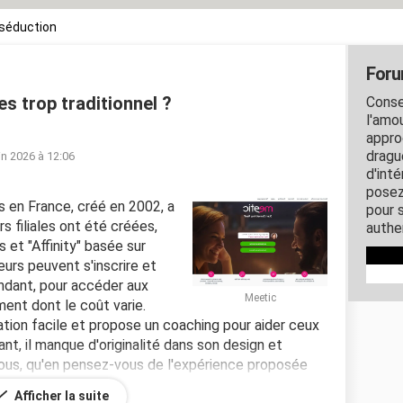
séduction
Foru
es trop traditionnel ?
Conse
l'amo
appro
dragu
uin 2026 à 12:06
d'int
posez
s en France, créé en 2002, a
pour 
s filiales ont été créées,
authen
 et "Affinity" basée sur
eurs peuvent s'inscrire et
endant, pour accéder aux
Meetic
ment dont le coût varie.
ation facile et propose un coaching pour aider ceux
ant, il manque d'originalité dans son design et
 vous, qu'en pensez-vous de l'expérience proposée
Afficher la suite