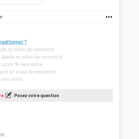
er
raditionnel ?
plis et sites de rencontre
- Applis et sites de rencontre
et sites de rencontre
pplis et sites de rencontre
e rencontre
re
Posez votre question
:55