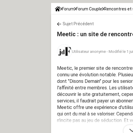
Forum
Forum Couple
Rencontres et 
Sujet Précédent
Meetic : un site de rencontr
Utilisateur anonyme
-
Modifié le 1 j
Meetic, le premier site de rencontre
connu une évolution notable. Plusieur
dont "Disons Demain" pour les seniors
l'affinité entre membres. Les utilisat
découvrir le site gratuitement, cep
services, il faudrait payer un abonne
Meetic offre une expérience d'utilis
qui ont du mal à se valoriser. Cepend
n'incite pas au jeu de séduction. Et
par ce site de rencontre?