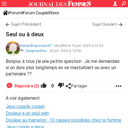
Forum
Forum Couple
Sexo
Sujet Précédent
Sujet Suivant
Seul ou à deux
RenardImposant47
-
Modifié le 18 juil. 2025 à 23:34
Sexymariline
-
20 juil. 2025 à 10:50
Bonjour, à tous j’ai une petite question . Je me demandais
si on dure plus longtemps en se masturbant ou avec un
partenaire ??
0
Répondre (2)
Partager
A voir également:
Jeux couple coquin
Douleur a un seul sein
Douleur au mamelon : 10 causes possibles chez la femme
Jeux coquin a deux