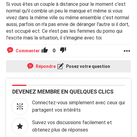
Si vous êtes un couple à distance pour le moment c'est
Je serais vraiment reconnaissante de lire vos expériences
normal qu'il comble un peu le manque et même si vous
et vos conseils. Merci infiniment pour votre bienveillance.
vivez dans la même ville ou même ensemble c'est normal
aussi, parfois on n'a pas envie de déranger l'autre si il dort,
est occupé ect. Ce n'est pas les femmes du porno qui
l'excite mais la situation, il s'imagine avec toi.
0
Commenter
Répondre
Posez votre question
DEVENEZ MEMBRE EN QUELQUES CLICS
Connectez-vous simplement avec ceux qui
partagent vos intérêts
Suivez vos discussions facilement et
obtenez plus de réponses