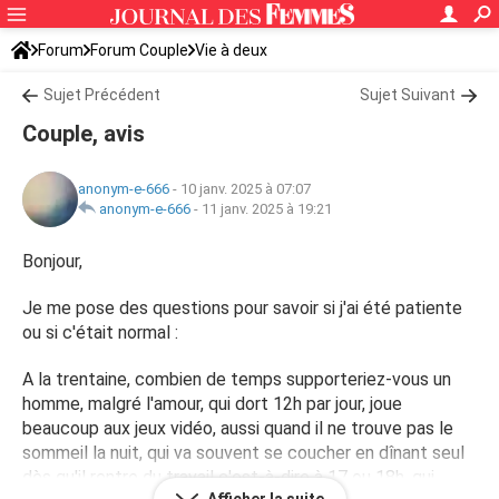
Forum
Forum Couple
Vie à deux
Sujet Précédent
Sujet Suivant
Couple, avis
anonym-e-666
-
10 janv. 2025 à 07:07
anonym-e-666
-
11 janv. 2025 à 19:21
Bonjour,
Je me pose des questions pour savoir si j'ai été patiente
ou si c'était normal :
A la trentaine, combien de temps supporteriez-vous un
homme, malgré l'amour, qui dort 12h par jour, joue
beaucoup aux jeux vidéo, aussi quand il ne trouve pas le
sommeil la nuit, qui va souvent se coucher en dînant seul
dès qu'il rentre du travail c'est-à-dire à 17 ou 18h, qui