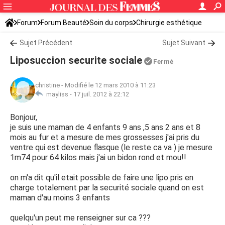
Forum
Forum Beauté
Soin du corps
Chirurgie esthétique
Sujet Précédent
Sujet Suivant
Liposuccion securite sociale
Fermé
christine
-
Modifié le 12 mars 2010 à 11:23
mayliss -
17 juil. 2012 à 22:12
Bonjour,
je suis une maman de 4 enfants 9 ans ,5 ans 2 ans et 8
mois au fur et a mesure de mes grossesses j'ai pris du
ventre qui est devenue flasque (le reste ca va ) je mesure
1m74 pour 64 kilos mais j'ai un bidon rond et mou!!
on m'a dit qu'il etait possible de faire une lipo pris en
charge totalement par la securité sociale quand on est
maman d'au moins 3 enfants
quelqu'un peut me renseigner sur ca ???