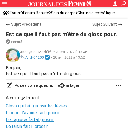
Forum
Forum Beauté
Soin du corps
Chirurgie esthétique
Sujet Précédent
Sujet Suivant
Est ce que il faut pas m'être du gloss pour.
Fermé
Anonyme
-
Modifié le 20 avr. 2022 à 13:46
Andy31200
-
20 avr. 2022 à 13:52
Bonjour,
Est ce que il faut pas m'être du gloss
Posez votre question
Partager
A voir également:
Gloss qui fait grossir les lèvres
Flocon d'avoine fait grossir
Le tapioca fait-il grossir
Le raisin fait il grossir