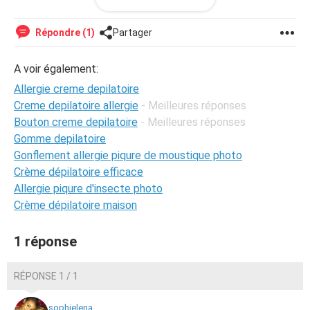
Merci d'avance! :)
Répondre (1)
Partager
A voir également:
Allergie creme depilatoire
Creme depilatoire allergie
- Meilleures réponses
Bouton creme depilatoire
- Meilleures réponses
Gomme depilatoire
Gonflement allergie piqure de moustique photo
Crème dépilatoire efficace
Allergie piqure d'insecte photo
Crème dépilatoire maison
1 réponse
RÉPONSE 1 / 1
sophielena