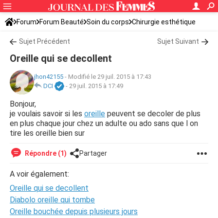
Forum
Forum Beauté
Soin du corps
Chirurgie esthétique
Sujet Précédent
Sujet Suivant
Oreille qui se decollent
jhon42155
-
Modifié le 29 juil. 2015 à 17:43
DCI
-
29 juil. 2015 à 17:49
Bonjour,
je voulais savoir si les
oreille
peuvent se decoler de plus
en plus chaque jour chez un adulte ou ado sans que l on
tire les oreille bien sur
Répondre (1)
Partager
A voir également:
Oreille qui se decollent
Diabolo oreille qui tombe
Oreille bouchée depuis plusieurs jours