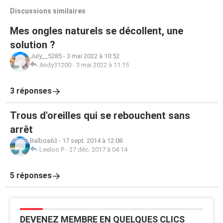
Discussions similaires
Mes ongles naturels se décollent, une
solution ?
July__5285
-
3 mai 2022 à 10:52
Andy31200
-
3 mai 2022 à 11:15
3 réponses
Trous d'oreilles qui se rebouchent sans
arrêt
Balboa63
-
17 sept. 2014 à 12:08
Leeloo P
-
27 déc. 2017 à 04:14
5 réponses
DEVENEZ MEMBRE EN QUELQUES CLICS