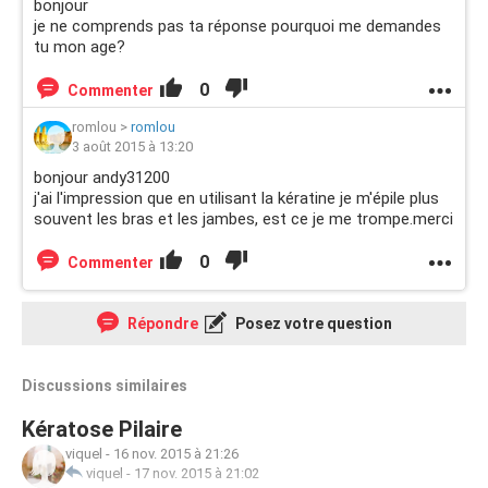
bonjour
je ne comprends pas ta réponse pourquoi me demandes
tu mon age?
0
Commenter
romlou
>
romlou
3 août 2015 à 13:20
bonjour andy31200
j'ai l'impression que en utilisant la kératine je m'épile plus
souvent les bras et les jambes, est ce je me trompe.merci
0
Commenter
Répondre
Posez votre question
Discussions similaires
Kératose Pilaire
viquel
-
16 nov. 2015 à 21:26
viquel
-
17 nov. 2015 à 21:02