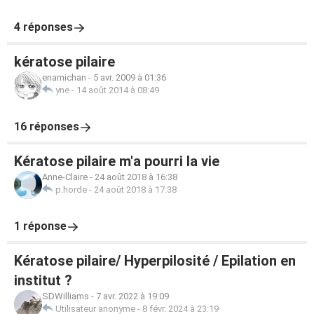
4 réponses
kératose pilaire
enamichan
-
5 avr. 2009 à 01:36
yne
-
14 août 2014 à 08:49
16 réponses
Kératose pilaire m'a pourri la vie
Anne-Claire
-
24 août 2018 à 16:38
p.horde
-
24 août 2018 à 17:38
1 réponse
Kératose pilaire/ Hyperpilosité / Epilation en
institut ?
SDWilliams
-
7 avr. 2022 à 19:09
Utilisateur anonyme
-
8 févr. 2024 à 23:19