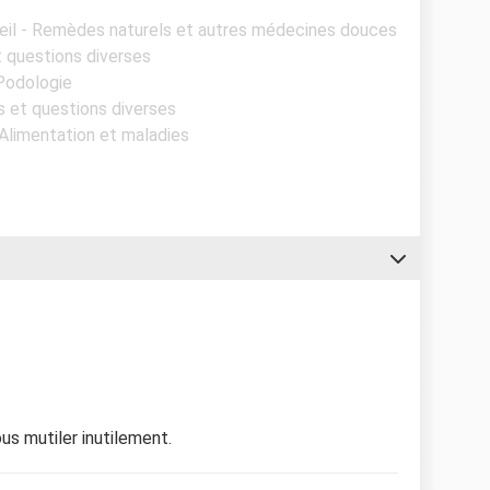
eil - Remèdes naturels et autres médecines douces
 questions diverses
 Podologie
 et questions diverses
 Alimentation et maladies
ous mutiler inutilement.