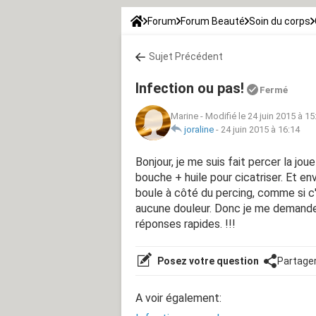
Forum
Forum Beauté
Soin du corps
Sujet Précédent
Infection ou pas!
Fermé
Marine
-
Modifié le 24 juin 2015 à 15
joraline
-
24 juin 2015 à 16:14
Bonjour, je me suis fait percer la joue
bouche + huile pour cicatriser. Et en
boule à côté du percing, comme si c'
aucune douleur. Donc je me demande
réponses rapides. !!!
Posez votre question
Partage
A voir également: