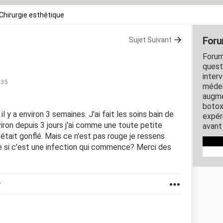
Chirurgie esthétique
Foru
Sujet Suivant
Forum
quest
interv
:35
médec
augme
botox
 il y a environ 3 semaines. J'ai fait les soins bain de
expér
viron depuis 3 jours j'ai comme une toute petite
avant
était gonflé. Mais ce n'est pas rouge je ressens
 si c'est une infection qui commence? Merci des
r