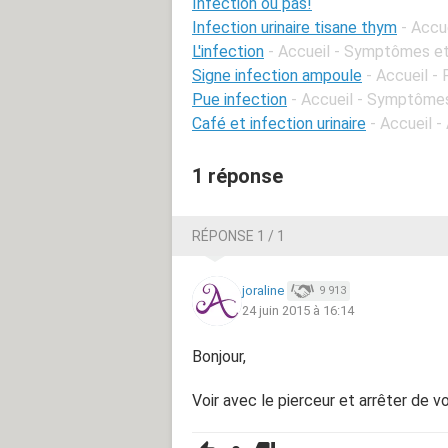
Infection ou pas!
Infection urinaire tisane thym
- Accu
L'infection
- Accueil - Symptômes et
Signe infection ampoule
- Accueil -
Pue infection
- Accueil - Symptômes
Café et infection urinaire
- Accueil -
1 réponse
RÉPONSE 1 / 1
joraline
9 913
24 juin 2015 à 16:14
Bonjour,
Voir avec le pierceur et arrêter de v