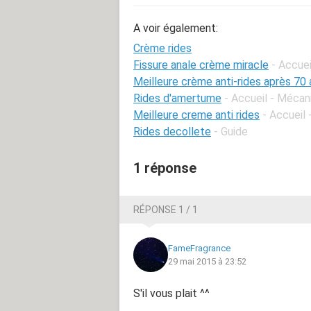
A voir également:
Crème rides
Fissure anale crème miracle
- Accuei
Meilleure crème anti-rides après 70 
Rides d'amertume
- Accueil - Mécan
Meilleure creme anti rides
- Accueil 
Rides decollete
- Guide
1 réponse
RÉPONSE 1 / 1
FameFragrance
29 mai 2015 à 23:52
S'il vous plait ^^