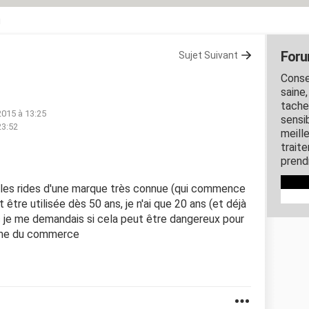
u
Foru
Sujet Suivant
Conse
saine
taches
2015 à 13:25
sensi
23:52
meill
trait
prend
 les rides d'une marque très connue (qui commence
t être utilisée dès 50 ans, je n'ai que 20 ans (et déjà
nc je me demandais si cela peut être dangereux pour
crème du commerce