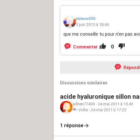
nininox555
3 juin 2015 à 18:44
que me conseille tu pour n'en pas avo
0
Commenter
Répond
Discussions similaires
acide hyaluronique sillon n
adrien77400
-
24 mai 2011 à 15:43
Volte
-
24 mai 2011 à 17:22
1 réponse