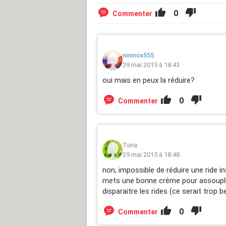
0
Commenter
nininox555
29 mai 2015 à 18:43
oui mais en peux la réduire?
0
Commenter
Tiina
29 mai 2015 à 18:48
non, impossible de réduire une ride in
mets une bonne crème pour assouplir 
disparaitre les rides (ce serait trop be
0
Commenter