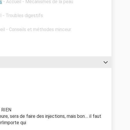
s
- Accueil - Mécanismes de la peau
l - Troubles digestifs
eil - Conseils et méthodes minceur
à RIEN
re, sera de faire des injections, mais bon.... il faut
 n'importe qui