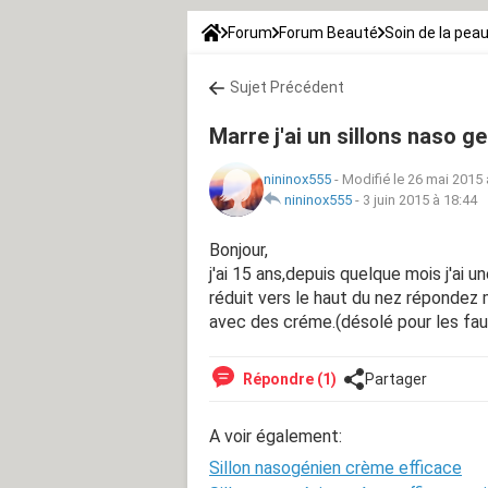
Forum
Forum Beauté
Soin de la pea
Sujet Précédent
Marre j'ai un sillons naso ge
nininox555
-
Modifié le 26 mai 2015 
nininox555
-
3 juin 2015 à 18:44
Bonjour,
j'ai 15 ans,depuis quelque mois j'ai un
réduit vers le haut du nez répondez 
avec des créme.(désolé pour les fau
Répondre (1)
Partager
A voir également:
Sillon nasogénien crème efficace