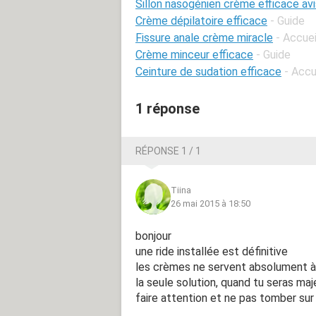
Sillon nasogénien crème efficace avi
Crème dépilatoire efficace
- Guide
Fissure anale crème miracle
- Accuei
Crème minceur efficace
- Guide
Ceinture de sudation efficace
- Accu
1 réponse
RÉPONSE 1 / 1
Tiina
26 mai 2015 à 18:50
bonjour
une ride installée est définitive
les crèmes ne servent absolument 
la seule solution, quand tu seras majeu
faire attention et ne pas tomber sur