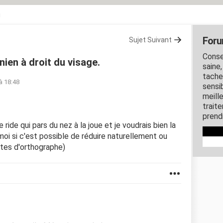
u
Foru
Sujet Suivant
Conse
nien à droit du visage.
saine
taches
à 18:48
sensi
meill
trait
prend
e ride qui pars du nez à la joue et je voudrais bien la
moi si c'est possible de réduire naturellement ou
tes d'orthographe)