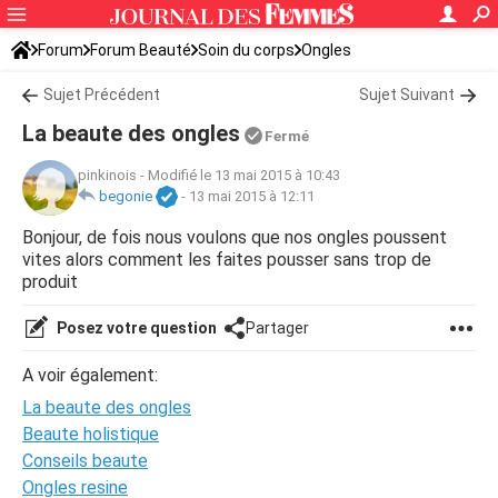
Forum
Forum Beauté
Soin du corps
Ongles
Sujet Précédent
Sujet Suivant
La beaute des ongles
Fermé
pinkinois
-
Modifié le 13 mai 2015 à 10:43
begonie
-
13 mai 2015 à 12:11
Bonjour, de fois nous voulons que nos ongles poussent
vites alors comment les faites pousser sans trop de
produit
Posez votre question
Partager
A voir également:
La beaute des ongles
Beaute holistique
Conseils beaute
Ongles resine