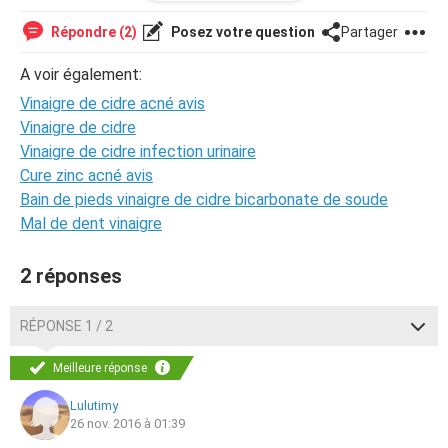
compter me faire placer un sterilet ou alors une autre
pilule je fais même des soins pour le visage mais rien y
Répondre (2)
Posez votre question
Partager
faire. je ne sais plus quoi faire et j'aimerai savoir si c'est
arriver à d'autre personne et comment avez vous fait pour
A voir également:
les enlever? jattend vos réponse avec impatience et je
Vinaigre de cidre acné avis
vous remercie aussi d'avance.
Vinaigre de cidre
--
Vinaigre de cidre infection urinaire
Posté depuis CCM Live forum pour Android
Cure zinc acné avis
Bain de pieds vinaigre de cidre bicarbonate de soude
Mal de dent vinaigre
2 réponses
RÉPONSE 1 / 2
Meilleure réponse
Lulutimy
26 nov. 2016 à 01:39