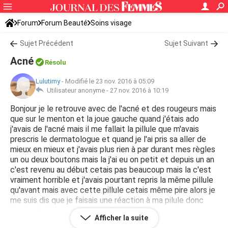
Forum
Forum Beauté
Soins visage
Sujet Précédent
Sujet Suivant
Acné
Résolu
Lulutimy
-
Modifié le 23 nov. 2016 à 05:09
Utilisateur anonyme -
27 nov. 2016 à 10:19
Bonjour je le retrouve avec de l'acné et des rougeurs mais
que sur le menton et la joue gauche quand j'étais ado
j'avais de l'acné mais il me fallait la pillule que m'avais
prescris le dermatologue et quand je l'ai pris sa aller de
mieux en mieux et j'avais plus rien à par durant mes règles
un ou deux boutons mais la j'ai eu on petit et depuis un an
c'est revenu au début cetais pas beaucoup mais la c'est
vraiment horrible et j'avais pourtant repris la même pillule
qu'avant mais avec cette pillule cetais même pire alors je
me suis dis que je faisais une réaction à ma pilule donc
j'avais décidé de l'arrêter mais en vain toujours les
Afficher la suite
boutons maintenant j'ai aucune contraception et je