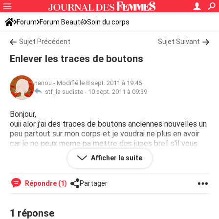
Forum
Forum Beauté
Soin du corps
Sujet Précédent
Sujet Suivant
Enlever les traces de boutons
nanou
-
Modifié le 8 sept. 2011 à 19:46
stf_la sudiste -
10 sept. 2011 à 09:39
Bonjour,
ouii alor j'ai des traces de boutons anciennes nouvelles un
peu partout sur mon corps et je voudrai ne plus en avoir
car je ne peux meme pa mettre des jupes bref s'il vous
plait aidez-moi que dois-je acheter comme pommade?!!
Afficher la suite
un truk assez éfficace ..mercii!! :)
Répondre (1)
Partager
1 réponse