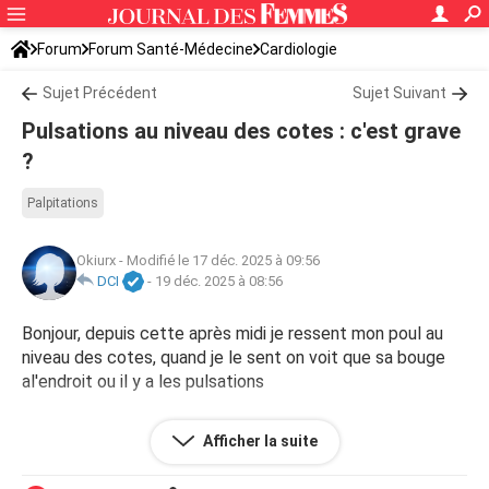
Forum
Forum Santé-Médecine
Cardiologie
Sujet Précédent
Sujet Suivant
Pulsations au niveau des cotes : c'est grave
?
Palpitations
Okiurx
-
Modifié le 17 déc. 2025 à 09:56
DCI
-
19 déc. 2025 à 08:56
Bonjour, depuis cette après midi je ressent mon poul au
niveau des cotes, quand je le sent on voit que sa bouge
al'endroit ou il y a les pulsations
Qu'est ce que ça veut dire ?
Afficher la suite