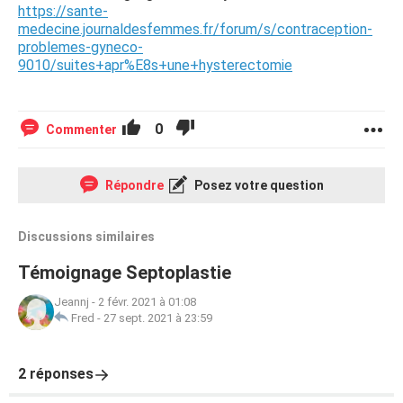
https://sante-
medecine.journaldesfemmes.fr/forum/s/contraception-
problemes-gyneco-
9010/suites+apr%E8s+une+hysterectomie
0
Commenter
Répondre
Posez votre question
Discussions similaires
Témoignage Septoplastie
Jeannj
-
2 févr. 2021 à 01:08
Fred
-
27 sept. 2021 à 23:59
2 réponses