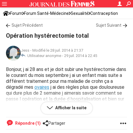
Forum
Forum Santé-Médecine
Sexualité
Contraception
Sujet Précédent
Sujet Suivant
Opération hystérectomie total
Jess
-
Modifié le 28 juil. 2014 à 21:37
Utilisateur anonyme -
29 juil. 2014 à 22:45
Bonjour, j ai 28 ans et je doit subir une hystérectomie dans
le courant du mois septembre j ai un enfant mais suite a
différent traitement pour ma maladie de crohn ça a
dégradé mes
ovaires
j ai des règles plus que douloureuse
qui dure plus de 2 semaine j aimerais savoir comment se
passe l opération et la durée d hospitalisation et bien sur
le niveau de douleurs d avance je vous dit merci pour vos
Afficher la suite
réponse Jess
Répondre (1)
Partager