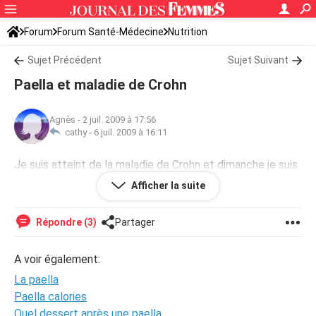
Forum
Forum Santé-Médecine
Nutrition
Sujet Précédent
Sujet Suivant
Paella et maladie de Crohn
Agnès
-
2 juil. 2009 à 17:56
cathy -
6 juil. 2009 à 16:11
Je suis atteint de la maladie de Crohn et dimanche je suis
invitée pour manger une paella. Est-ce compatible à votre
Afficher la suite
avis?
Répondre (3)
Partager
A voir également:
La paella
Paella calories
Quel dessert après une paella