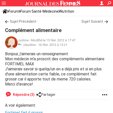
Forum
Forum Santé-Médecine
Nutrition
Sujet Précédent
Sujet Suivant
Complément alimentaire
Justine
-
Modifié le 15 févr. 2012 à 17:47
claudine -
16 févr. 2012 à 15:21
Bonjour, j'aimerais un renseignement
Mon médecin m'a proscrit des compléments alimentaire
FORTIMEL MAX
J'aimerais savoir si quelqu'un en a déjà pris et si en plus
d'une alimentation certe faible, ce complément fait
grossir car il apporte tout de meme 720 calories.
Merci d'avance!
Répondre (3)
Partager
A voir également:
Fortimel fait il grossir