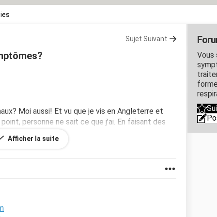
gies
Foru
Sujet Suivant
symptômes?
Vous 
sympt
trait
formes
respir
Su
ux? Moi aussi! Et vu que je vis en Angleterre et
Po
oint, personne ne sait ce que j'ai. En faisant des
fre d'une allergie au gluten. Quels sont vos
Afficher la suite
ges.
um