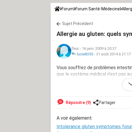
Forum
Forum Santé-Médecine
Aller
Sujet Précédent
Allergie au gluten: quels 
fleur
-
16 janv. 2009 à 20:37
lucie8355
-
31 août 2014 à 21:17
Vous souffrez de problèmes intestina
que le système médical n'est pas au p
recherches, il me semble que je souf
symptômes? Merci de vos témoigna
Répondre (9)
Partager
A voir également:
Intolerance gluten symptomes for