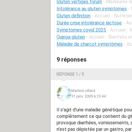
Gluten vertiges forum
- Meilleures 
Intolérance au gluten symptomes
-
Gluten définition
- Accueil - Nutrime
Durée crise intolérance lactose
- Ac
Symptomes covid 2025
- Accueil -
Quinoa gluten
- Accueil - Bienfaits 
Maladie de charcot symptômes
- Ac
9 réponses
RÉPONSE 1 / 9
Martine cillard
31 janv. 2009 à 23:44
Il s'agit d'une maladie génétique pour
complètement ce qui contient du gluten
provoque diarrhées, vomissements, a
n'est pas dépistée par un gastro, pa