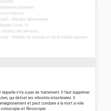
réponses
 Meilleures réponses
nts et Calories
cueil - Allergies alimentaires
 Maladie Covid-19
et méfaits des aliments
cueil - Maladie du cerveau et de la moelle épinière
 laquelle il n'y a pas de traitement. Il faut supprimer
, qui détruit les villosités intestinales. Il
maigrissement et peut conduire à la mort si elle
r coloscopie et fibroscopie.