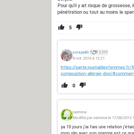
Pour qu'il y ait risque de grossesse, il
pénétration ou tout au moins le sper
5
soraya80
2 279
8 oct. 2010 à 12:21
https://sante.journaldesfemmes.fr/
composition-allergie-don/#commen
0
nermine
Modifié par nermine le 17/06/2013 
ya 10 jours j'ai fais une relation j'ét
mon slip avec son sperme est ce que i