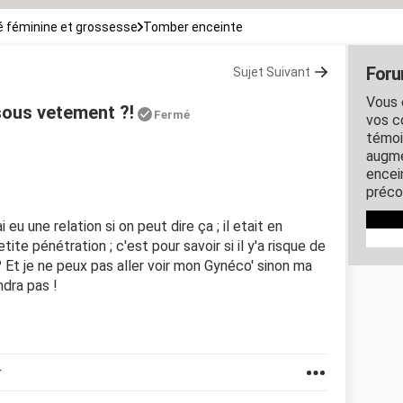
 féminine et grossesse
Tomber enceinte
Foru
Sujet Suivant
Vous 
sous vetement ?!
Fermé
vos c
témoi
augme
encein
préco
'ai eu une relation si on peut dire ça ; il etait en
tite pénétration ; c'est pour savoir si il y'a risque de
t je ne peux pas aller voir mon Gynéco' sinon ma
dra pas !
r