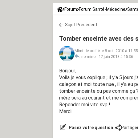
Forum
Forum Santé-Médecine
Santé
Sujet Précédent
Tomber enceinte avec des 
Mimi
-
Modifié le 8 oct. 2010 à 11:55
nermine -
17 juin 2013 à 15:36
Bonjour,
Voila je vous explique ; il y'a 5 jours j
caleçon et moi toute nue , il y'a eu pe
tomber enceinte ou pas comme ça ? E
mère sera au courant et me compren
Reponder moi vite svp !
Merci.
Posez votre question
Partage