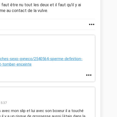
 faut être nu tout les deux et il faut qu'il y ai
me au contact de la vulve.
fiches-sexo-gyneco/2540564-sperme-definition-
t-tomber-enceinte
15:37
ais avec mon slip et lui avec son boxeur il a touché
l y a un risque de grossesse aussi j'étais dans la